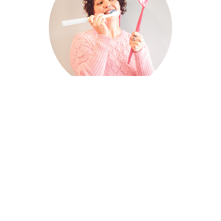
Hei,
Olen Sara Niilivuo, Suustapuhuja™ ja
Ieninspiraattori™, koulutukseltani suuhygienisti ja
sydämeltäni yrittäjä. Haluan palavasti saada sinut
ymmärtämään ja innostumaan suusi hyvinvoinnista.
Suun kunto ja terveys vaikuttavat laajasti ihmisen
hyvinvointiin. Huomattavasti laajemmin kuin moni
tulee ajatelleeksi: suulla on merkitystä koko
elämääsi!