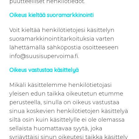
puutteelliset henkilötiedot.
Oikeus kieltää suoramarkkinointi
Voit kieltää henkilötietojesi käsittelyn
suoramarkkinointitarkoituksia varten
lähettämällä sähköpostia osoitteeseen
info@suusisupervoima.fi
.
Oikeus vastustaa käsittelyä
Mikäli käsittelemme henkilötietojasi
yleisen edun taikka oikeutetun etumme
perusteella, sinulla on oikeus vastustaa
sinua koskevien henkilötietojen käsittelyä
siltä osin kuin käsittelylle ei ole olemassa
sellaista huomattavaa syytä, joka
syrjäyttäisi sinun oikeutesi taikka käsittely