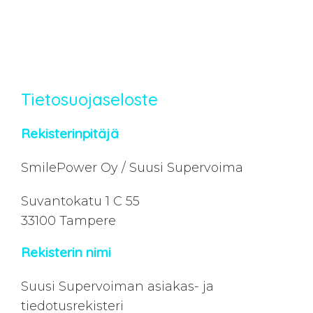
Tietosuojaseloste
Jatka
sisältöön
Rekisterinpitäjä
SmilePower Oy / Suusi Supervoima
Suvantokatu 1 C 55
33100 Tampere
Rekisterin nimi
Suusi Supervoiman asiakas- ja
tiedotusrekisteri