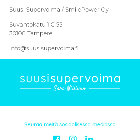
Suusi Supervoima / SmilePower Oy
Suvantokatu 1 C 55
30100 Tampere
info@suusisupervoima.fi
Seuraa meitä sosiaalisessa mediassa