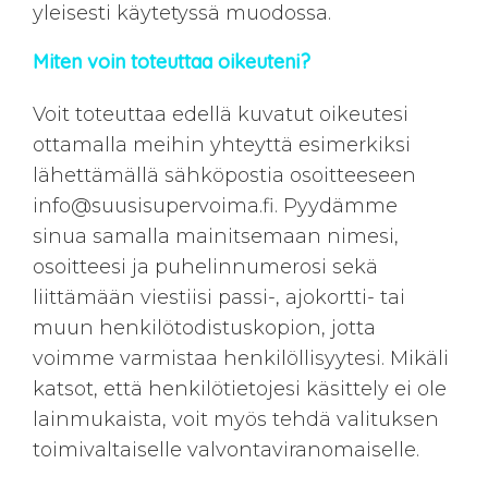
yleisesti käytetyssä muodossa.
Miten voin toteuttaa oikeuteni?
Voit toteuttaa edellä kuvatut oikeutesi
ottamalla meihin yhteyttä esimerkiksi
lähettämällä sähköpostia osoitteeseen
info@suusisupervoima.fi
. Pyydämme
sinua samalla mainitsemaan nimesi,
osoitteesi ja puhelinnumerosi sekä
liittämään viestiisi passi-, ajokortti- tai
muun henkilötodistuskopion, jotta
voimme varmistaa henkilöllisyytesi. Mikäli
katsot, että henkilötietojesi käsittely ei ole
lainmukaista, voit myös tehdä valituksen
toimivaltaiselle valvontaviranomaiselle.