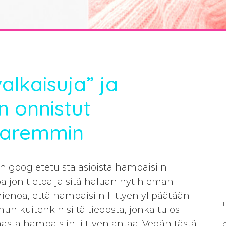
lkaisuja” ja
in onnistut
 paremmin
n googletetuista asioista hampaisiin
 paljon tietoa ja sitä haluan nyt hieman
enoa, että hampaisiin liittyen ylipäätään
H
n kuitenkin siitä tiedosta, jonka tulos
asta hampaisiin liittyen antaa. Vedän tästä
O