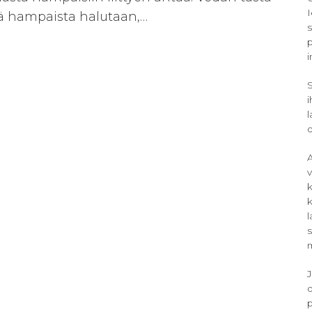
I
itä hampaista halutaan,…
s
i
S
i
l
v
l
m
J
o
p