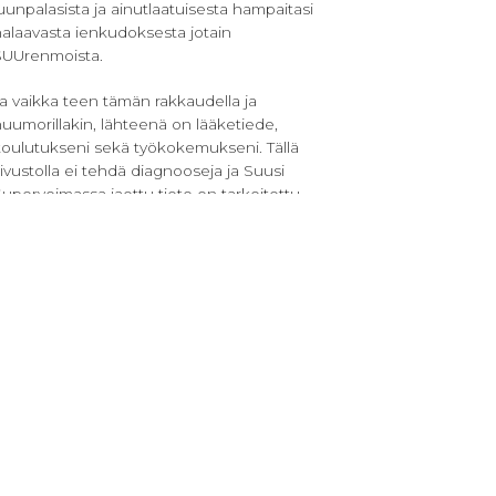
uunpalasista ja ainutlaatuisesta hampaitasi
alaavasta ienkudoksesta jotain
SUUrenmoista.
a vaikka teen tämän rakkaudella ja
uumorillakin, lähteenä on lääketiede,
koulutukseni sekä työkokemukseni. Tällä
ivustolla ei tehdä diagnooseja ja Suusi
upervoimassa jaettu tieto on tarkoitettu
erusterveille.
Suukkoja! 💋🦷
Sara
❤
Ryhdyn kirjeenvaihtoon suuni