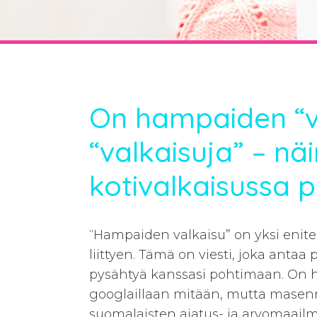
On hampaiden “va
“valkaisuja” – nä
kotivalkaisussa
“Hampaiden valkaisu” on yksi enite
liittyen. Tämä on viesti, joka antaa
pysähtyä kanssasi pohtimaan. On hi
googlaillaan mitään, mutta masennu
suomalaisten ajatus- ja arvomaailm