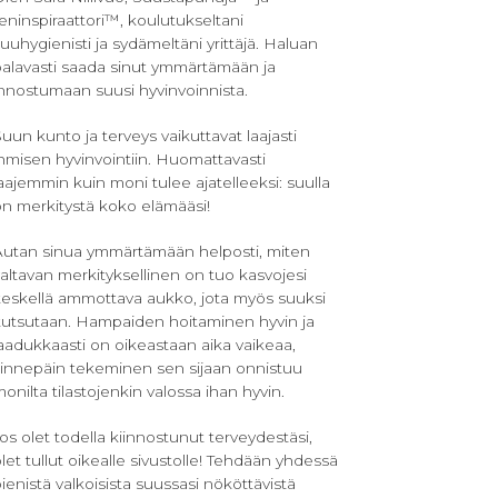
eninspiraattori™, koulutukseltani
uuhygienisti ja sydämeltäni yrittäjä. Haluan
palavasti saada sinut ymmärtämään ja
nnostumaan suusi hyvinvoinnista.
uun kunto ja terveys vaikuttavat laajasti
hmisen hyvinvointiin. Huomattavasti
aajemmin kuin moni tulee ajatelleeksi: suulla
on merkitystä koko elämääsi!
Autan sinua ymmärtämään helposti, miten
altavan merkityksellinen on tuo kasvojesi
keskellä ammottava aukko, jota myös suuksi
kutsutaan. Hampaiden hoitaminen hyvin ja
aadukkaasti on oikeastaan aika vaikeaa,
sinnepäin tekeminen sen sijaan onnistuu
onilta tilastojenkin valossa ihan hyvin.
os olet todella kiinnostunut terveydestäsi,
let tullut oikealle sivustolle! Tehdään yhdessä
ienistä valkoisista suussasi nököttävistä