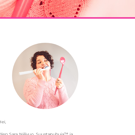
ei,
len Sara Niilivuo, Suustapuhuja™ ja