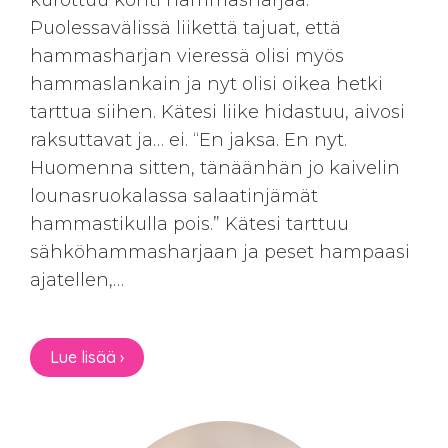
kurottuu kohti hammasharjaa.
Puolessavälissä liikettä tajuat, että
hammasharjan vieressä olisi myös
hammaslankain ja nyt olisi oikea hetki
tarttua siihen. Kätesi liike hidastuu, aivosi
raksuttavat ja… ei. “En jaksa. En nyt.
Huomenna sitten, tänäänhän jo kaivelin
lounasruokalassa salaatinjämät
hammastikulla pois.” Kätesi tarttuu
sähköhammasharjaan ja peset hampaasi
ajatellen,…
Lue lisää ›